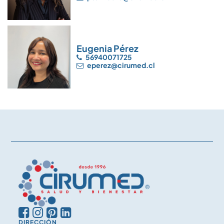
Eugenia Pérez
56940071725
eperez@cirumed.cl
DIRECCIÓN