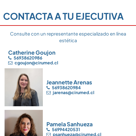
CONTACTA A TU EJECUTIVA
Consulte con un representante especializado en línea
estética
Catherine Goujon
56938620986
cgoujon@cirumed.cl
Jeannette Arenas
56938620984
jarenas@cirumed.cl
Pamela Sanhueza
56994420531
psanhueza@cirumed.cl