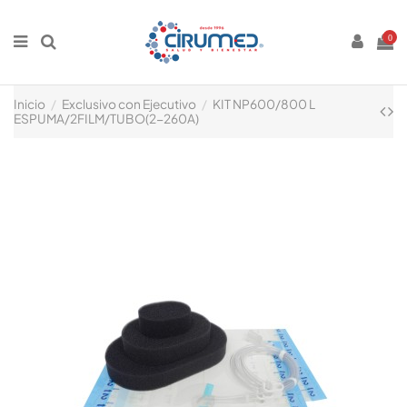
0
Inicio
Exclusivo con Ejecutivo
KIT NP600/800 L
ESPUMA/2FILM/TUBO(2-260A)